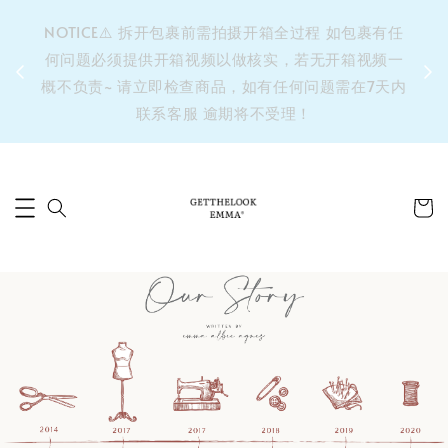
&之后
NOTICE⚠️ 拆开包裹前需拍摄开箱全过程 如包裹有任
单’ 此
何问题必须提供开箱视频以做核实，若无开箱视频一
运费 ⚠️
概不负责~ 请立即检查商品，如有任何问题需在7天内
拼单发
联系客服 逾期将不受理！