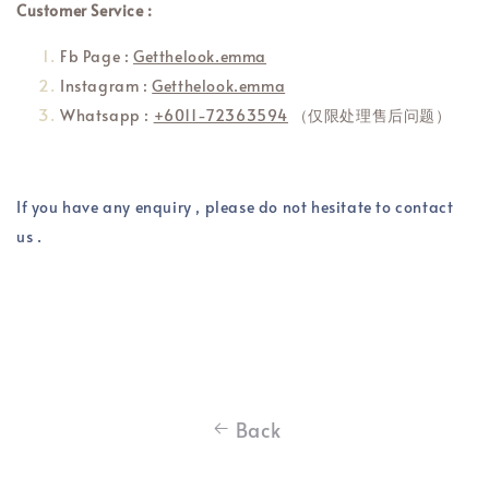
Customer Service :
Fb Page :
Getthelook.emma
Instagram :
Getthelook.emma
Whatsapp :
+6011-72363594
（仅限处理售后问题）
If you have any enquiry , please do not hesitate to contact
us .
Back