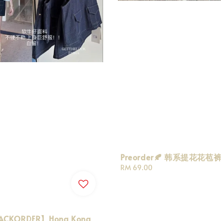
Preorder🍂 韩系提花花苞裤
Regular
RM 69.00
price
CKORDER】Hong Kong