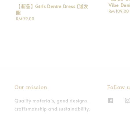
Vibe Den
【新品】Girls Denim Dress (送发
Regular
RM 109.00
圈
price
Regular
RM 79.00
price
Our mission
Follow u
Quality materials, good designs,
craftsmanship and sustainability.