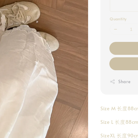
Quantity
Share
Size M 长度8
Size L 长度8
SizeXL 长度9