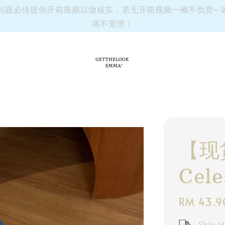
有任何问题必须提供开箱视频以做核实，若无开箱视频一概不负责~
将不受理！
【现货
Cele
Regular
RM 43.9
price
Ship M