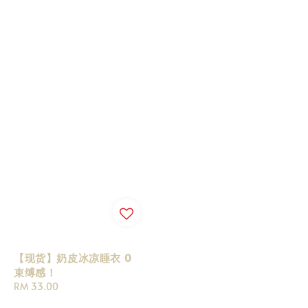
【现货】奶皮冰凉睡衣 0
束缚感！
Regular
RM 33.00
price