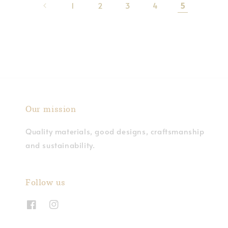
1
2
3
4
5
Our mission
Quality materials, good designs, craftsmanship
and sustainability.
Follow us