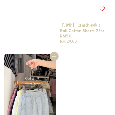
【现货】 自留休闲裤！
Bali Cotton Shorts 2For
RM56
Regular
RM 29.00
price