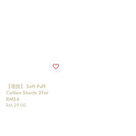
【现货】 Soft Puff
Cotton Shorts 2For
RM56
Regular
RM 29.00
price