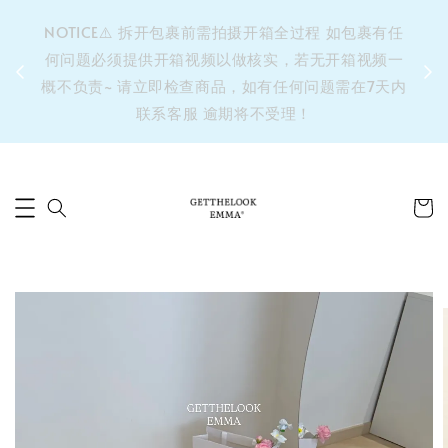
&之后
NOTICE⚠️ 拆开包裹前需拍摄开箱全过程 如包裹有任
单’ 此
何问题必须提供开箱视频以做核实，若无开箱视频一
运费 ⚠️
概不负责~ 请立即检查商品，如有任何问题需在7天内
拼单发
联系客服 逾期将不受理！