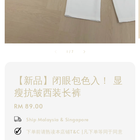
1
/
7
【新品】闭眼包色入！ 显
瘦抗皱西装长裤
Regular
RM 89.00
price
Ship Malaysia & Singapore
下单前请熟读本店铺T&C |凡下单等同于同意