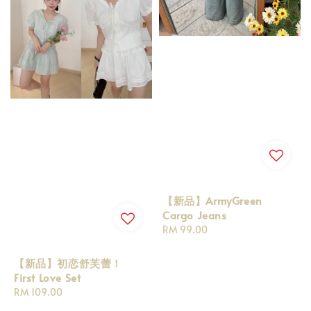
【新品】ArmyGreen
Cargo Jeans
Regular
RM 99.00
price
【新品】初恋舒芙蕾！
First Love Set
Regular
RM 109.00
price