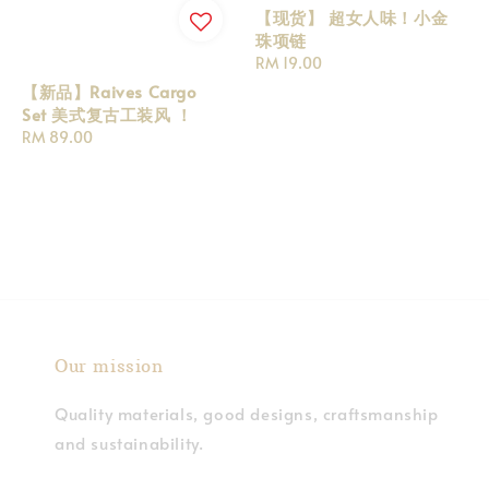
【现货】 超女人味！小金
珠项链
Regular
RM 19.00
price
【新品】Raives Cargo
Set 美式复古工装风 ！
Regular
RM 89.00
price
Our mission
Quality materials, good designs, craftsmanship
and sustainability.