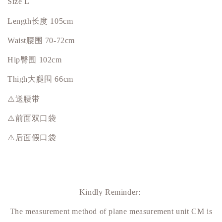
Size L
Length
长度
105cm
Waist
腰围
70-72cm
Hip臀围 102cm
Thigh大腿围 66cm
⚠️送腰带
⚠️前面双口袋
⚠️后面假口袋
Kindly Reminder:
The measurement method of plane measurement unit CM is