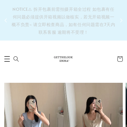
&之后
NOTICE⚠️ 拆开包裹前需拍摄开箱全过程 如包裹有任
单’ 此
何问题必须提供开箱视频以做核实，若无开箱视频一
运费 ⚠️
概不负责~ 请立即检查商品，如有任何问题需在7天内
拼单发
联系客服 逾期将不受理！