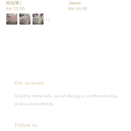
袖短裤）
Jeans
Regular
RM 33.00
Regular
RM 44.90
price
price
+7
Our mission
Quality materials, good designs, craftsmanship
and sustainability.
Follow us