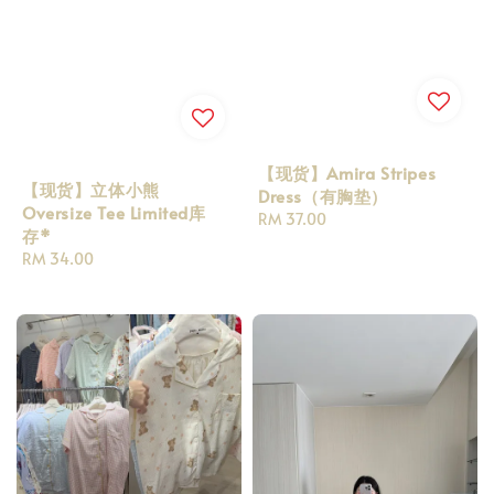
【现货】Amira Stripes
【现货】立体小熊
Dress（有胸垫）
Oversize Tee Limited库
Regular
RM 37.00
存*
price
Regular
RM 34.00
price