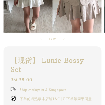
1
/
10
【现货】 Lunie Bossy
Set
Regular
RM 38.00
price
Ship Malaysia & Singapore
下单前请熟读本店铺T&C |凡下单等同于同意