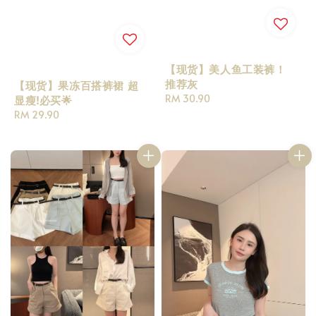
【现货】美人鱼工装裤！
推荐灰
【现货】果冻百搭裤裙 超
Regular
RM 30.90
显瘦!必买🌟
price
Regular
RM 29.90
price