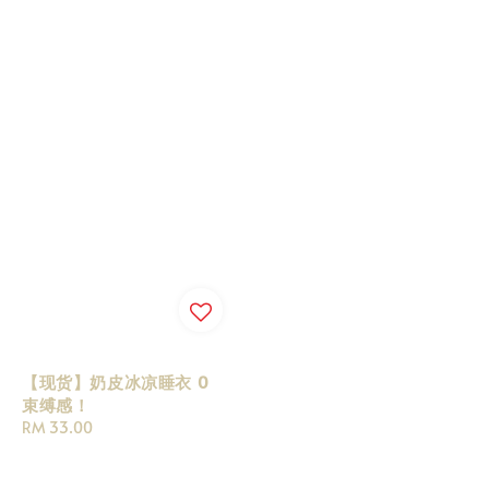
【现货】奶皮冰凉睡衣 0
束缚感！
Regular
RM 33.00
price