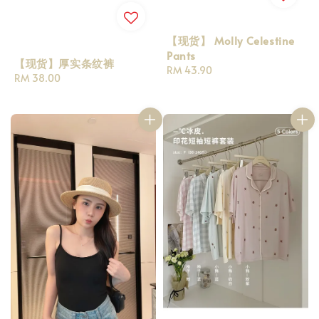
【现货】 Molly Celestine
Pants
【现货】厚实条纹裤
Regular
RM 43.90
Regular
RM 38.00
price
price