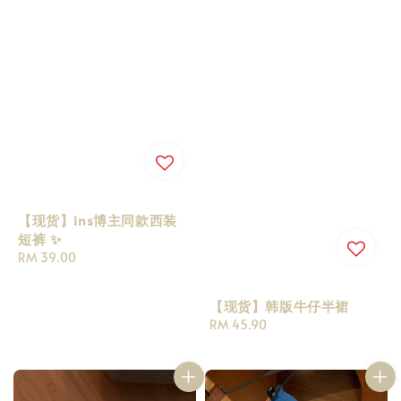
【现货】ins博主同款西装
短裤 ✨
Regular
RM 39.00
price
【现货】韩版牛仔半裙
Regular
RM 45.90
price