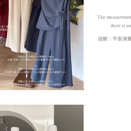
The measurement
there is a
提醒：平面测