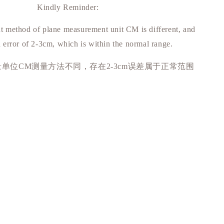
Kindly Reminder:
 method of plane measurement unit CM is different, and
n error of 2-3cm, which is within the normal range.
量单位
测量方法不同，存在
误差属于正常范围
CM
2-3cm