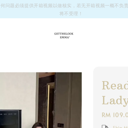
有任何问题必须提供开箱视频以做核实，若无开箱视频一概不负责~
将不受理！
Read
Lady
Regular
RM 109.
price
Ship M