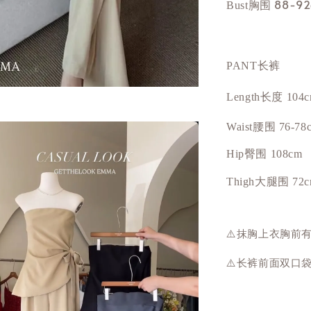
胸围 88-92
Bust
PANT长裤
Length长度 104
Waist腰围 76-78
Hip
臀围
108cm
Thigh大腿围 72
⚠️抹胸上衣胸前
⚠️长裤前面
双口