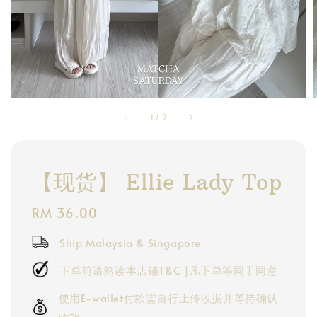
1
/
9
【现货】 Ellie Lady Top
Regular
RM 36.00
price
Ship Malaysia & Singapore
下单前请熟读本店铺T&C |凡下单等同于同意
使用E-wallet付款需自行上传收据并等待确认
收款