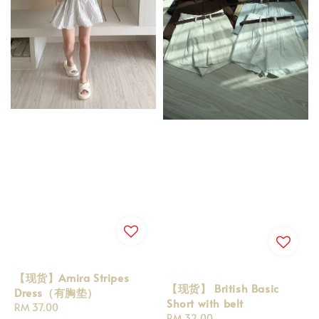
【现货】Amira Stripes
【现货】 British Basic
Dress（有胸垫）
Short with belt
Regular
RM 37.00
Regular
RM 32.00