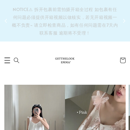
&之后
NOTICE⚠️ 拆开包裹前需拍摄开箱全过程 如包裹有任
单’ 此
何问题必须提供开箱视频以做核实，若无开箱视频一
运费 ⚠️
概不负责~ 请立即检查商品，如有任何问题需在7天内
拼单发
联系客服 逾期将不受理！