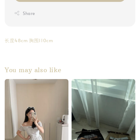
Share
长度48cm 胸围110cm
You may also like