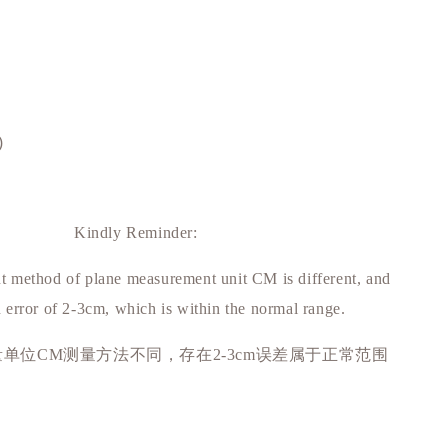
)
Kindly Reminder:
 method of plane measurement unit CM is different, and
n error of 2-3cm, which is within the normal range.
量单位
测量方法不同，存在
误差属于正常范围
CM
2-3cm