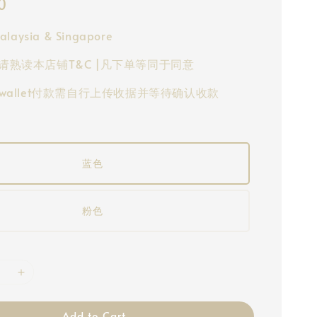
0
alaysia & Singapore
请熟读本店铺T&C |凡下单等同于同意
-wallet付款需自行上传收据并等待确认收款
蓝色
粉色
Add to Cart