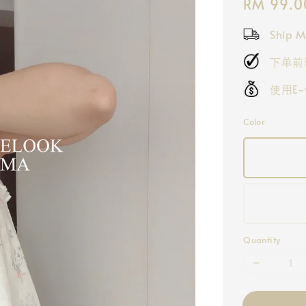
Regular
RM 99.0
price
Ship M
下单前
使用E
Color
Quantity