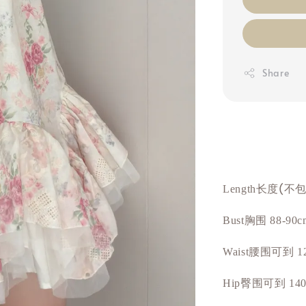
Share
长度(不
Length
胸围
Bust
88-90c
Waist腰围可到 1
Hip臀围可到 140