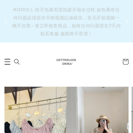
&之后
NOTICE⚠️ 拆开包裹前需拍摄开箱全过程 如包裹有任
单’ 此
何问题必须提供开箱视频以做核实，若无开箱视频一
运费 ⚠️
概不负责~ 请立即检查商品，如有任何问题需在7天内
拼单发
联系客服 逾期将不受理！