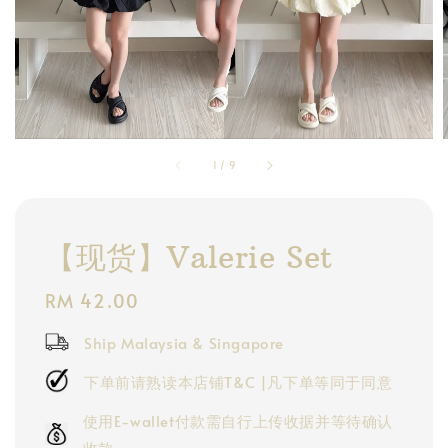
1
/
9
【现货】Valerie Set
Regular
RM 42.00
price
Ship Malaysia & Singapore
下单前请熟读本店铺T&C |凡下单等同于同意
使用E-wallet付款需自行上传收据并等待确认
收款