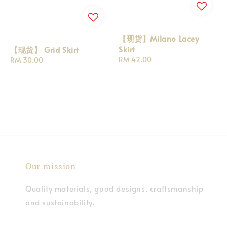
【现货】Milano Lacey
Skirt
【现货】 Grid Skirt
Regular
RM 42.00
Regular
RM 30.00
price
price
Our mission
Quality materials, good designs, craftsmanship
and sustainability.