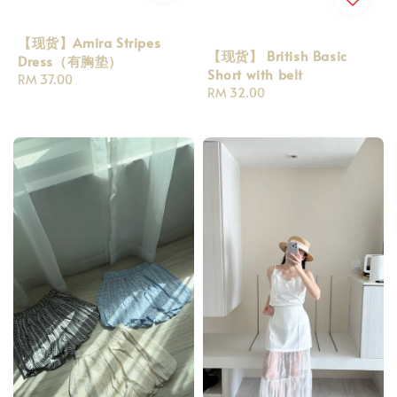
【现货】Amira Stripes
【现货】 British Basic
Dress（有胸垫）
Short with belt
Regular
RM 37.00
Regular
RM 32.00
price
price