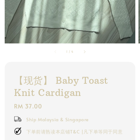
1
/
4
【现货】 Baby Toast
Knit Cardigan
Regular
RM 37.00
price
Ship Malaysia & Singapore
下单前请熟读本店铺T&C |凡下单等同于同意