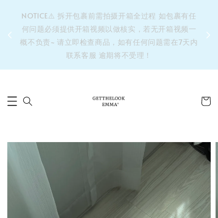
&之后
NOTICE⚠️ 拆开包裹前需拍摄开箱全过程 如包裹有任
单’ 此
何问题必须提供开箱视频以做核实，若无开箱视频一
运费 ⚠️
概不负责~ 请立即检查商品，如有任何问题需在7天内
拼单发
联系客服 逾期将不受理！