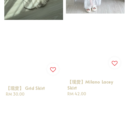
【现货】Milano Lacey
Skirt
【现货】 Grid Skirt
Regular
RM 42.00
Regular
RM 30.00
price
price